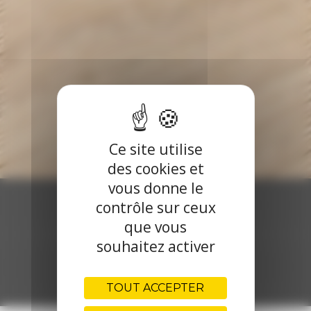
Ce site utilise
des cookies et
vous donne le
contrôle sur ceux
Données
que vous
personnelles
souhaitez activer
TOUT ACCEPTER